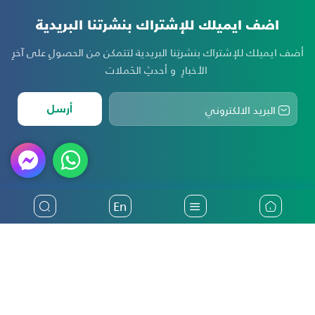
اضف ايميلك للإشتراك بنشرتنا البريدية
أضف ايميلك للإشتراك بنشرتِنا البريدية لتتمكن من الحصولِ على آخرِ
الأخبارِ و أحدثِ الحَملات
أرسل
En
أكثر من ثلاثين عاماً من تقديم أفضل خدمات التأمين في فلسطين