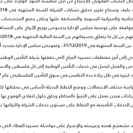
مال النصاب القانوني للاجتماع من أجل مناقشة البنود الواردة على ج
لختامية والميزانية السنوية والمصادقة عليها وعلى جميع المخصصات 
وتفويض مجلس الإدارة بتحديد أتعابهم.
 إلى أبرز مقتطفات مسيرة النجاح التي حققتها شركة التأمين الوطنية
حيث دأبت بالالتزام والإخلاص والعمل لتصل في خدمات التأمين الوطنية إلى كل فلس
 زيادة حدة التنافس في سوق التأمين الفلسطيني عام 2017 واستطعنا تحقيق نتائج مشرفة.
سة مختلف الاحتمالات ووضع الخطط البديلة كأساس في عملياتها للحفا
جاحات فنحن نعمل على التنبؤ بالمخاطر وخلق حلول لتفادي الوقوع بها
الخدمات التأمينية مع الحفاظ على مستوى خدمات الشركة والتزامها تجا
ته، أوضح مدير عام شركة التأمين الوطنية NIC أحمد مشعشع همته وعزيمته والإصرار على موا