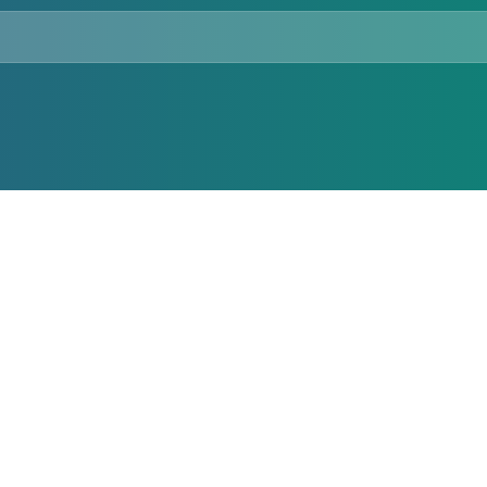
الرئيسية
الت
تأمين السيارات
من
تأمين صحي
أخب
ين في فلسطين
تأمين سفر
رؤي
حاسبة التأمين الالكترونية
الت