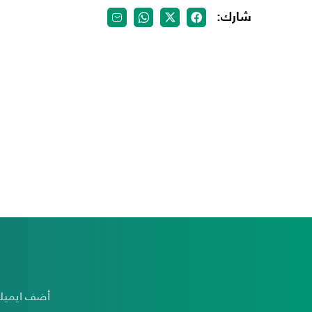
شارك:
أضف ايميلك للإشتراك بنشرتِنا البريدية لتتمكن من الحصولِ على آخرِ الأخبارِ و أحدثِ الحَملات