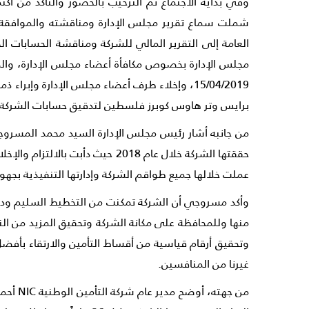
وفي بداية الاجتماع تم الترحيب بالحضور والتأكد من اكت
العامة إلى التقرير المالي للشركة ومناقشة الحسابات ا
برايس وتر هاوس كوبرز فلسطين لتدقيق حسابات الشركة عن السنة المنتهية في 31/12/2019، 
من جانبه أشار رئيس مجلس الإدارة السيد محمد المسروجي
حققتها الشركة خلال عام 2018 
عملت خلالها جميع طواقم الشركة وإدارتها التنفيذية بجهود كبيرة في ظل
وأكد مسروجي أن الشركة تمكنت من التخطيط السليم ودرا
منها وللمحافظة على مكانة الشركة وتحقيق المزيد من الن
وتحقيق أرقام قياسية من أقساط التأمين والارتقاء بأفضل 
غيرنا من المنافسين.
من جه