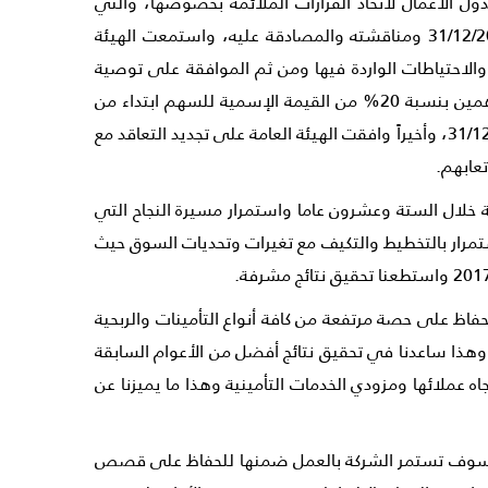
دول الأعمال لاتخاذ القرارات الملائمة بخصوصها، والتي
شملت سماع تقرير مجلس الإدارة ومناقشته والموافقة عليه، وسماع تقرير مدقق حسابات الشركة للسنة المنتهية في 31/12/2018 ومناقشته والمصادقة عليه، واستمعت الهيئة
والاحتياطات الواردة فيها ومن ثم الموافقة على توصية
مجلس الإدارة بخصوص مكافأة أعضاء مجلس الإدارة، والموافقة على توصية مجلس الإدارة بخصوص توزيع الأرباح على المساهمين بنسبة 20% من القيمة الإسمية للسهم ابتداء من
15/04/2019، وإخلاء طرف أعضاء مجلس الإدارة وإبراء ذمتهم عن كل ما يتعلق بتصرفاتهم عن السنة المالية المنتهية في 31/12/2018، وأخيراً وافقت الهيئة العامة على تجديد التعاقد مع
 خلال الستة وعشرون عاما واستمرار مسيرة النجاح التي
طين والاستمرار بالتخطيط والتكيف مع تغيرات وتحديات السوق حيث
ظ على حصة مرتفعة من كافة أنواع التأمينات والربحية
 وهذا ساعدنا في تحقيق نتائج أفضل من الأعوام السابقة
ه عملائها ومزودي الخدمات التأمينية وهذا ما يميزنا عن
صلة مسيرة العطاء التي سوف تستمر الشركة بالعمل ضمنها للحفاظ على قصص