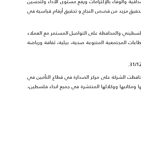
ت العمل والمصداقية والوفاء بالإلتزامات ورفع مستوى الأداء ولتحسين
وتحقيق مزيد من قصص النجاح و تحقيق أرقام قياسية في
 الفلسطيني والمحافظة على التواصل المستمر مع العملاء
ات المجتمعية المتنوعة صحية، بيئية، ثقافة ورياضة
كة التأمين الوطنية المساهمة العامة NIC هي من أولى شركات التأمين الفلسطينية التي تأسست عام 1992، وحافظت الشركة على مركز الصدارة في قطاع التأمين في
بكة فروعها ومكاتبها ووكلائها المنتشرة في جميع انحاء فلسطين،