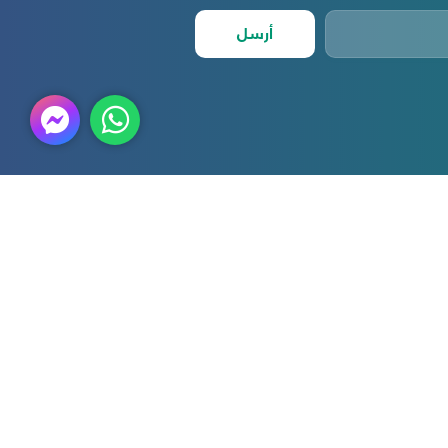
أرسل
أمين الوطنية
الدعم الفني
 نحن
التوظيف
ار والأحداث
طلب رعاية او شكاوي
تنا ومهمتنا
تأهيل الموردين
قارير والبيانات المالية