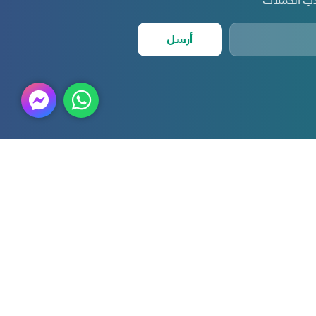
أرسل
أمين الوطنية
الدعم الفني
 نحن
التوظيف
ار والأحداث
طلب رعاية او شكاوي
تنا ومهمتنا
تأهيل الموردين
قارير والبيانات المالية