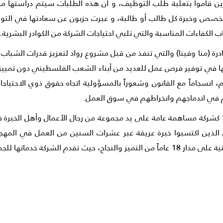
لذين قاموا بتعئبة طلب التوظيف، و أن هذه الطلبات سيتم دراستها 
تخصص وخبرة كل طالب أو طالبة، و عبرت حزبون عن سعادتها في التواصل
كفاءات المناسبة والتي تلبي احتياجات الشركة من الكوادر البشرية.
ة (منا وفينا) والتي تنفذ من قبل مشروع رواد لتعزيز قدرات الشباب 
في توفير فرص عمل للعديد من أبناء الشعب الفلسطيني دون تمييز كم
نسجاماً مع القانون وشعوراً بالمسؤولية اتجاه حقوق ذوي الاحتياج
 في اندماجهم وانخراطهم في سوق العمل.
يذكر أن شركة التأمين الوطنية قد تأسست في عام 1992 كشركة مساهمة عامة على يد مجموعة من رجال ا
لذين اكتسبوا خبرة عريقة عبر عشرات السنين من العمل في المهجر، كم
وحافظت على مركز الصدارة في صناعة التأمين الفلسطينية على مدار 18 عاماً من التميز وال