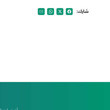
شارك:
أضف ايميلك للإشتراك بنشرتِنا البريدية لتتمكن من الحصولِ على آخرِ الأخبارِ و أحدثِ الحَملات