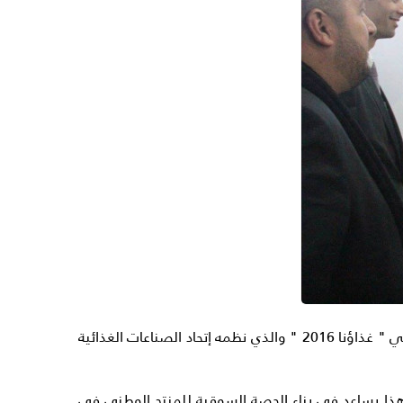
رام الله – أختتمت شركة التأمين الوطنية NIC فعالياتها ضمن رعايتها الفضية ورعاية وثيقة التأمين في معرض الغذاء الفلسطيني " غذاؤنا 2016 " والذي نظمه إتحاد الصناعات الغذائية
تج الفلسطيني وهذا يساعد في بناء الحصة السوقية للمنتج الوطني في