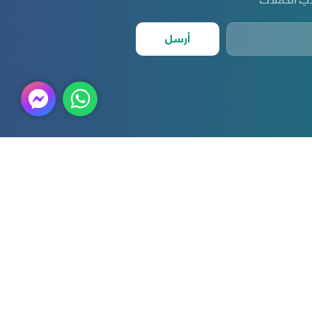
أرسل
أمين الوطنية
الدعم الفني
 نحن
التوظيف
ار والأحداث
طلب رعاية او شكاوي
تنا ومهمتنا
تأهيل الموردين
قارير والبيانات المالية