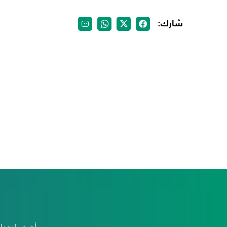
شارك:
أضف ايميلك للإشتراك بنشرتِنا البريدية لتتمكن من الحصولِ على آخرِ الأخبارِ و أحدثِ الحَملات