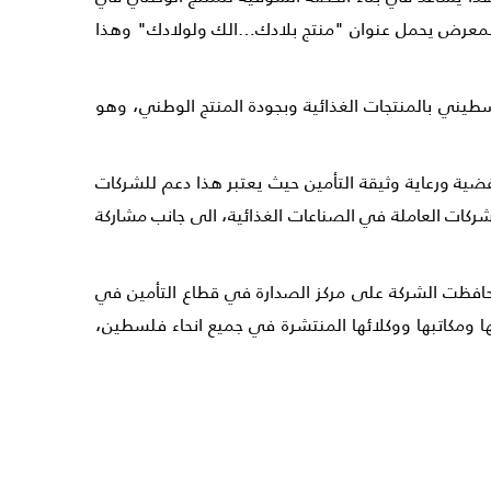
 المعرض يحمل عنوان "منتج بلادك…الك ولولادك" وهذا
طيني بالمنتجات الغذائية وبجودة المنتج الوطني، وهو
ضية ورعاية وثيقة التأمين حيث يعتبر هذا دعم للشركات
 تأمينية شاملة طيلة أيام المعرض حيث أنه شارك فيه نحو 70 شركة من كبرى الشركات العاملة في الصناعات الغذائية، الى جانب مشاركة
كة التأمين الوطنية المساهمة العامة NIC هي من أولى شركات التأمين الفلسطينية التي تأسست عام 1992، وحافظت الشركة على مركز الصدارة في قطاع التأمين في
بكة فروعها ومكاتبها ووكلائها المنتشرة في جميع انحاء فلسطين،