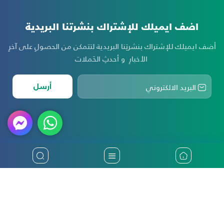
اضف ايميلك للإشتراك بنشرتنا البريدية
أضف ايميلك للإشتراك بنشرتِنا البريدية لتتمكن من الحصولِ على آخرِ
الأخبارِ و أحدثِ الحَملات
أرسل