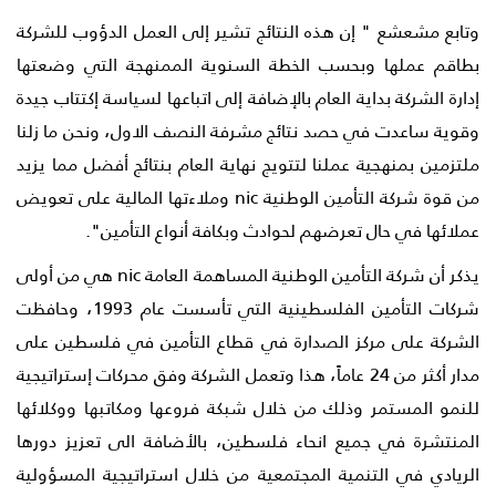
وتابع مشعشع " إن هذه النتائج تشير إلى العمل الدؤوب للشركة
بطاقم عملها وبحسب الخطة السنوية الممنهجة التي وضعتها
إدارة الشركة بداية العام بالإضافة إلى اتباعها لسياسة إكتتاب جيدة
وقوية ساعدت في حصد نتائج مشرفة النصف الاول، ونحن ما زلنا
ملتزمين بمنهجية عملنا لتتويج نهاية العام بنتائج أفضل مما يزيد
من قوة شركة التأمين الوطنية nic وملاءتها المالية على تعويض
عملائها في حال تعرضهم لحوادث وبكافة أنواع التأمين".
يذكر أن شركة التأمين الوطنية المساهمة العامة nic هي من أولى
شركات التأمين الفلسطينية التي تأسست عام 1993، وحافظت
الشركة على مركز الصدارة في قطاع التأمين في فلسطين على
مدار أكثر من 24 عاماً، هذا وتعمل الشركة وفق محركات إستراتيجية
للنمو المستمر وذلك من خلال شبكة فروعها ومكاتبها ووكلائها
المنتشرة في جميع انحاء فلسطين، بالأضافة الى تعزيز دورها
الريادي في التنمية المجتمعية من خلال استراتيجية المسؤولية