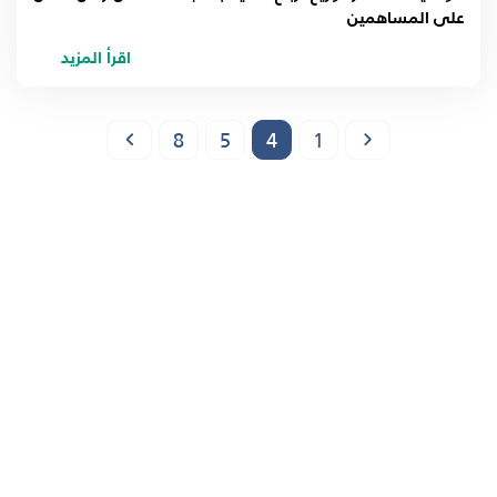
على المساهمين
اقرأ المزيد
8
5
4
1