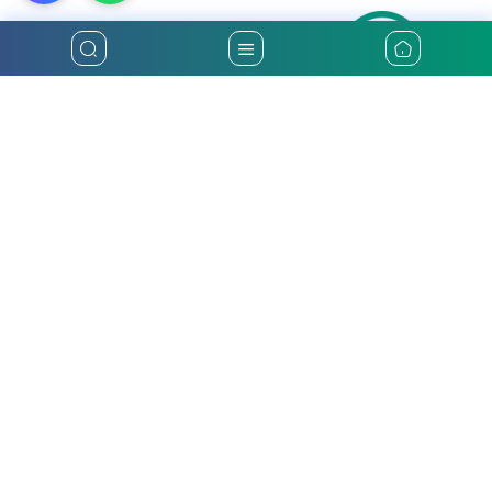
أكثر من ثلاثين عاماً من تقديم أفضل خدمات التأمين في فلسطين
الرئيسية
التأمين الوطنية
تأمين السيارات
من نحن
تأمين صحي
أخبار والأحداث
تأمين سفر
رؤيتنا ومهمتنا
حاسبة التأمين الالكترونية
التقارير والبيانات المالية
الدعم الفني
تواصل معنا
التوظيف