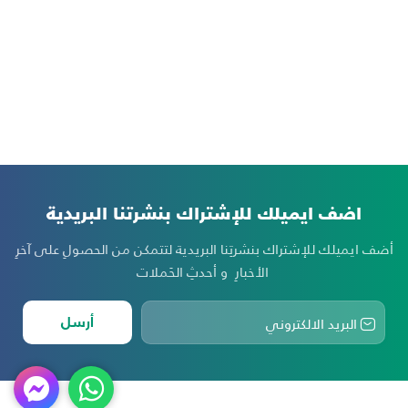
اضف ايميلك للإشتراك بنشرتنا البريدية
أضف ايميلك للإشتراك بنشرتِنا البريدية لتتمكن من الحصولِ على آخرِ
الأخبارِ و أحدثِ الحَملات
أرسل