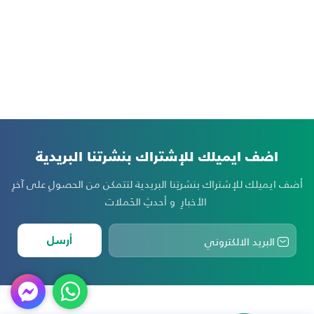
اضف ايميلك للإشتراك بنشرتنا البريدية
أضف ايميلك للإشتراك بنشرتِنا البريدية لتتمكن من الحصولِ على آخرِ
الأخبارِ و أحدثِ الحَملات
أرسل