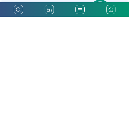
En
أكثر من ثلاثين عاماً من تقديم أفضل خدمات التأمين في فلسطين
الرئيسية
التأمين الوطنية
تأمين السيارات
من نحن
تأمين صحي
أخبار والأحداث
تأمين سفر
رؤيتنا ومهمتنا
حاسبة التأمين الالكترونية
التقارير والبيانات المالية
الدعم الفني
تواصل معنا
التوظيف
طلب رعاية او شكاوي