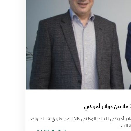
رام الله- ضمن مسؤولية شركة التأمين الوطنية NIC تجاه زبائنها، دفعت الشركة تعويضاً بقيمة 3,000,000 (ثلاثة ملايين) دولار أمريكي للبنك الوطني TNB عن طريق شيك واحد