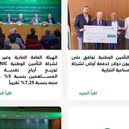
لتأمين الوطنية توافق على
الهيئة العامة العادية وغير ا
ون دولار كدفعة أولى لشركة
صناعية التجارية
توزيـــع أرباح نقديـــــ
المســــــاه
منحه بنسبة 7,25% تقريباً
اقرأ المزيد
اقرأ ال