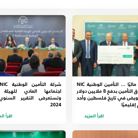
2016
2015
2014
2013
الأقوى ماليًا ... التأمين الوطنية NIC
تهز سوق التأمين بدفع 8 ملايين دولار
اجتماعها العادي للهيئة ا
عويض في تاريخ فلسطين وأحد
وتستعرض التقرير السنوي
قليميًا
2024
اقرأ المزيد
اقرأ ال