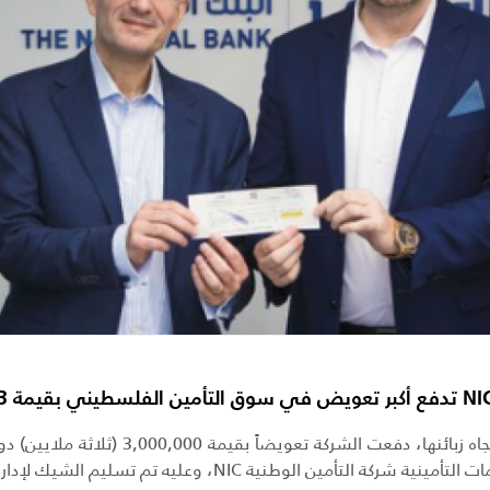
2026
2025
2024
2023
2022
2021
2020
2019
2018
الوطنية NIC، وعليه تم تسليم الشيك لإدارة الب...
2017