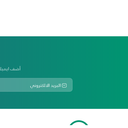
أضف ايميلك للإشتراك بنشرتِنا البريدية لتتمكن من الحصولِ على آخرِ الأخبارِ و أحدثِ الحَملات