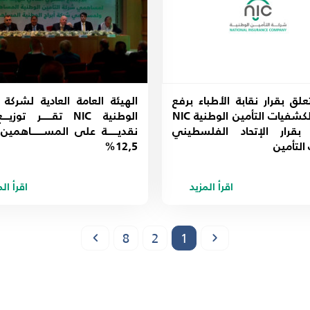
علق بقرار نقابة الأطباء برفع
الهيئة العامة العادية لشركة ا
أسعار الكشفيات التأمين الوطنية NIC
الوطنية NIC تقـــــر توزي
 بقرار الإتحاد الفلسطيني
نقديـــــة على المســــــاهمي
التأمين
12,5%
اقرأ المزيد
اقرأ ال
8
2
1