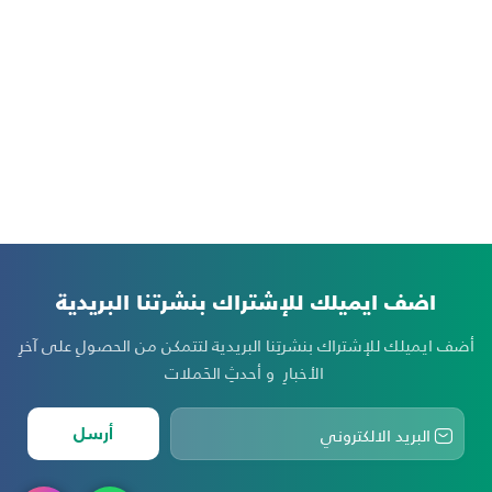
اضف ايميلك للإشتراك بنشرتنا البريدية
أضف ايميلك للإشتراك بنشرتِنا البريدية لتتمكن من الحصولِ على آخرِ
الأخبارِ و أحدثِ الحَملات
أرسل